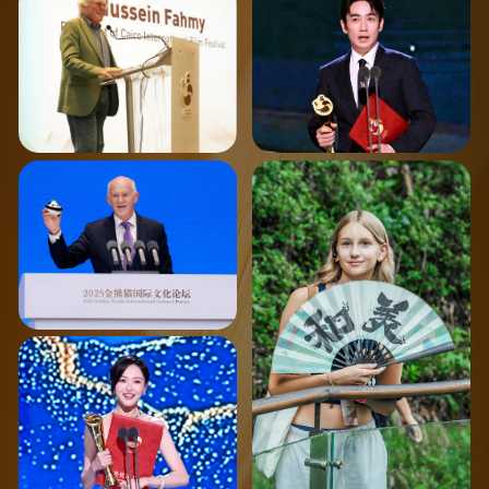
法赫米发言
单元最佳男主角
2025金熊猫国际文化论坛
2025我与熊猫面对面参观活
动
唐嫣 第二届金熊猫奖电视剧
单元最佳女主角