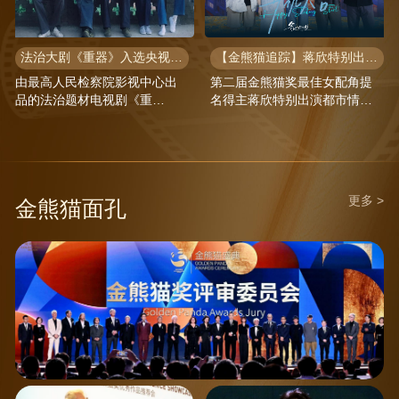
法治大剧《重器》入选央视年度片单 黄景瑜蒋奇明演绎司法青春群像
【金熊猫追踪】蒋欣特别出演都市情感剧《冬风吹又生》正式开机
由最高人民检察院影视中心出
第二届金熊猫奖最佳女配角提
品的法治题材电视剧《重
名得主蒋欣特别出演都市情感
器》，已入选中央广播电视总
剧《冬风吹又生》，该剧于7 月
台2026“大剧看总台”片单。该
20 日正式开机，聚焦东北地域
剧由沈严执导、赵冬苓编剧，
人文与现实情感叙事，备受业
黄景瑜、蒋奇明领衔主演。
界与观众的热切期待。
更多 >
金熊猫面孔
第二届金熊猫盛典
埃及国际电影节主席侯赛因·
朱一龙 第二届金熊猫奖电影